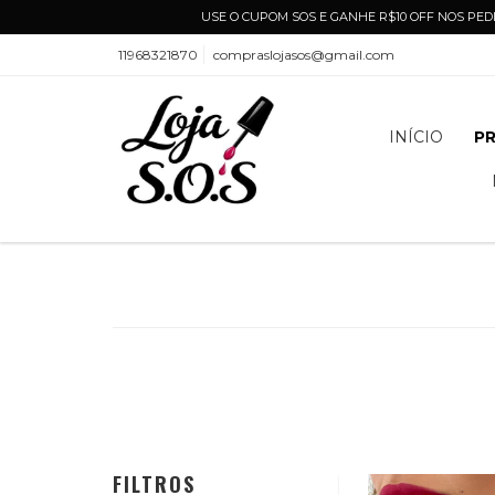
USE O CUPOM SOS E GANHE R$10 OFF NOS PEDI
11968321870
compraslojasos@gmail.com
INÍCIO
P
FILTROS