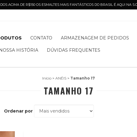
DOS ACIMA DE R$150 OS ESMALTES MAIS FANTÁSTICOS DO BRASIL É AQUI NA S
RODUTOS
CONTATO
ARMAZENAGEM DE PEDIDOS
NOSSA HISTÓRIA
DÚVIDAS FREQUENTES
Início
>
ANÉIS
>
Tamanho 17
TAMANHO 17
Ordenar por