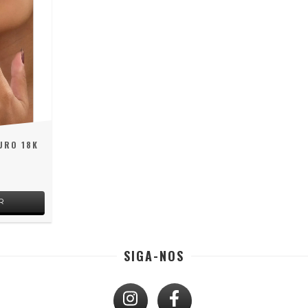
URO 18K
0
R
SIGA-NOS