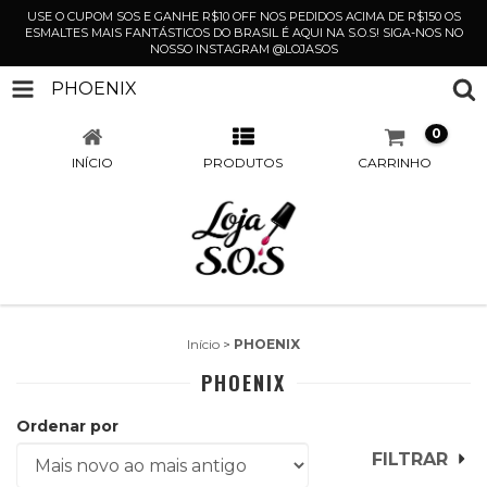
USE O CUPOM SOS E GANHE R$10 OFF NOS PEDIDOS ACIMA DE R$150 OS
ESMALTES MAIS FANTÁSTICOS DO BRASIL É AQUI NA S.O.S! SIGA-NOS NO
NOSSO INSTAGRAM @LOJASOS
PHOENIX
0
INÍCIO
PRODUTOS
CARRINHO
Início
>
PHOENIX
PHOENIX
Ordenar por
FILTRAR