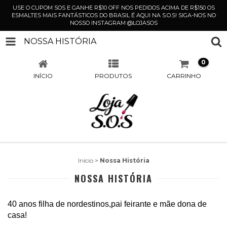
USE O CUPOM SOS E GANHE R$10 OFF NOS PEDIDOS ACIMA DE R$150 OS
ESMALTES MAIS FANTÁSTICOS DO BRASIL É AQUI NA S.O.S! SIGA-NOS NO
NOSSO INSTAGRAM @LOJASOS
NOSSA HISTÓRIA
0
INÍCIO
PRODUTOS
CARRINHO
Início
>
Nossa História
NOSSA HISTÓRIA
40 anos filha de nordestinos,pai feirante e mãe dona de
casa!