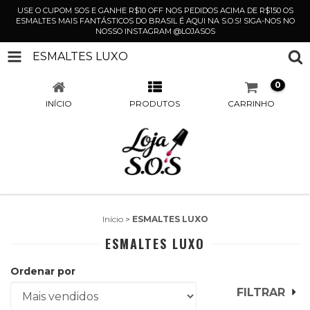
USE O CUPOM SOS E GANHE R$10 OFF NOS PEDIDOS ACIMA DE R$150 OS
ESMALTES MAIS FANTÁSTICOS DO BRASIL É AQUI NA S.O.S! SIGA-NOS NO
NOSSO INSTAGRAM @LOJASOS
ESMALTES LUXO
0
INÍCIO
PRODUTOS
CARRINHO
Início
>
ESMALTES LUXO
ESMALTES LUXO
Ordenar por
FILTRAR