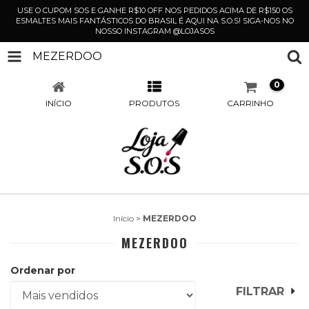
USE O CUPOM SOS E GANHE R$10 OFF NOS PEDIDOS ACIMA DE R$150 OS
ESMALTES MAIS FANTÁSTICOS DO BRASIL É AQUI NA S.O.S! SIGA-NOS NO
NOSSO INSTAGRAM @LOJASOS
MEZERDOO
0
INÍCIO
PRODUTOS
CARRINHO
Início
>
MEZERDOO
MEZERDOO
Ordenar por
FILTRAR