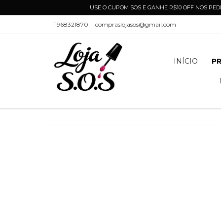
USE O CUPOM SOS E GANHE R$10 OFF NOS PEDI
11968321870
compraslojasos@gmail.com
INÍCIO
P