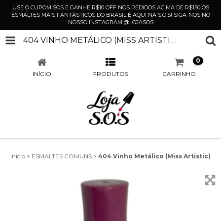
USE O CUPOM SOS E GANHE R$10 OFF NOS PEDIDOS ACIMA DE R$150 OS
ESMALTES MAIS FANTÁSTICOS DO BRASIL É AQUI NA S.O.S! SIGA-NOS NO
NOSSO INSTAGRAM @LOJASOS
404 VINHO METÁLICO (MISS ARTISTIC)
0
INÍCIO
PRODUTOS
CARRINHO
Início
>
ESMALTES COMUNS
>
404 Vinho Metálico (Miss Artistic)