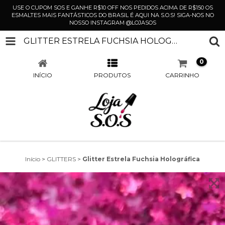
USE O CUPOM SOS E GANHE R$10 OFF NOS PEDIDOS ACIMA DE R$150 OS
ESMALTES MAIS FANTÁSTICOS DO BRASIL É AQUI NA S.O.S! SIGA-NOS NO
NOSSO INSTAGRAM @LOJASOS
GLITTER ESTRELA FUCHSIA HOLOGRÁFICA
0
INÍCIO
PRODUTOS
CARRINHO
Início
>
GLITTERS
>
Glitter Estrela Fuchsia Holográfica