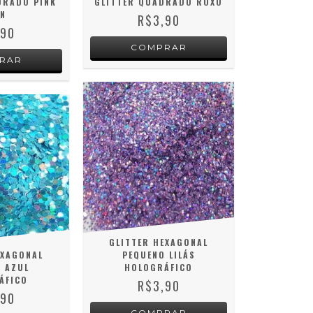
DRADO PINK
GLITTER QUADRADO ROXO
N
R$3,90
,90
GLITTER HEXAGONAL
EXAGONAL
PEQUENO LILÁS
 AZUL
HOLOGRÁFICO
ÁFICO
R$3,90
,90