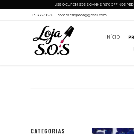
USE O CUPOM SOS E GANHE R$10 OFF NOS PEDI
11968321870
compraslojasos@gmail.com
INÍCIO
P
CATEGORIAS